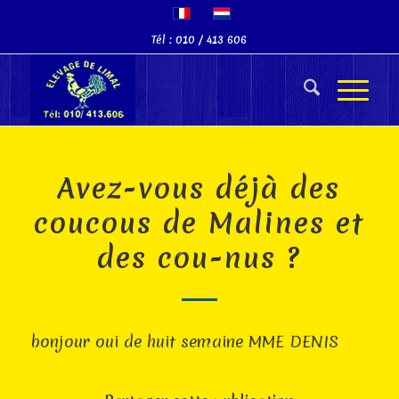
Tél : 010 / 413 606
Avez-vous déjà des
coucous de Malines et
des cou-nus ?
bonjour oui de huit semaine MME DENIS