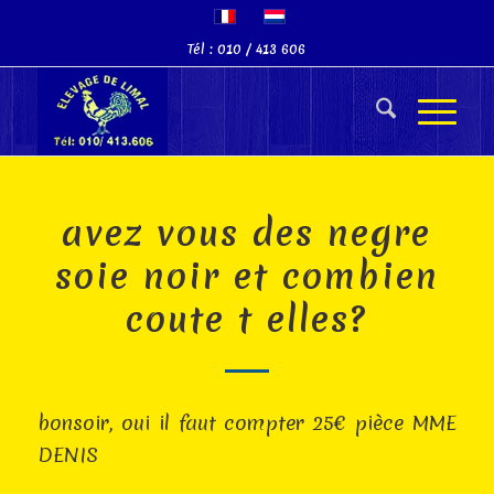
Tél : 010 / 413 606
avez vous des negre
soie noir et combien
coute t elles?
bonsoir, oui il faut compter 25€ pièce MME
DENIS