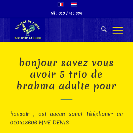
Tél : 010 / 413 606
bonjour savez vous
avoir 5 trio de
brahma adulte pour
bonsoir , oui aucun souci téléphoner au
010413606 MME DENIS