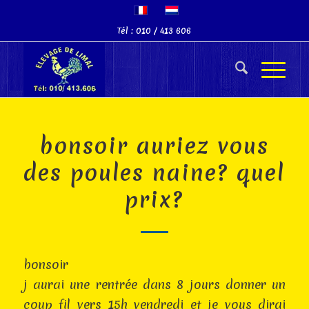
Tél : 010 / 413 606
bonsoir auriez vous
des poules naine? quel
prix?
bonsoir
j aurai une rentrée dans 8 jours donner un
coup fil vers 15h vendredi et je vous dirai