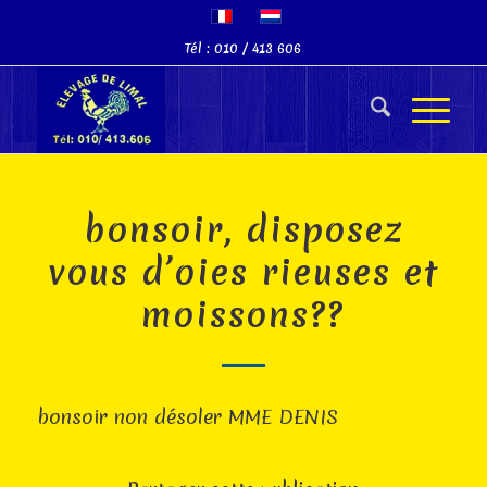
Tél : 010 / 413 606
bonsoir, disposez
vous d’oies rieuses et
moissons??
bonsoir non désoler MME DENIS