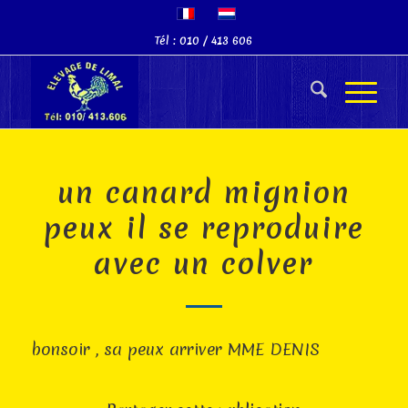
Tél : 010 / 413 606
un canard mignion
peux il se reproduire
avec un colver
bonsoir , sa peux arriver MME DENIS