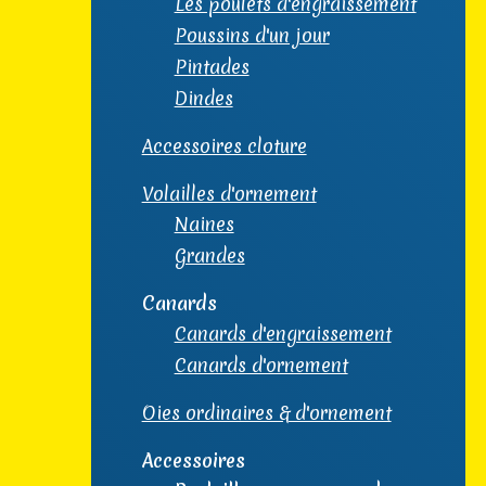
Les poulets d'engraissement
Poussins d'un jour
Pintades
Dindes
Accessoires cloture
Volailles d'ornement
Naines
Grandes
Canards
Canards d'engraissement
Canards d'ornement
Oies ordinaires & d'ornement
Accessoires