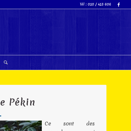
Tél : 010 / 413 606
e Pékin
Ce sont des