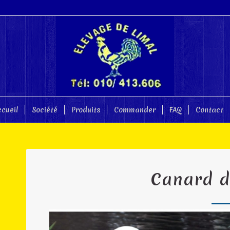
ccueil
Société
Produits
Commander
FAQ
Contact
Canard d