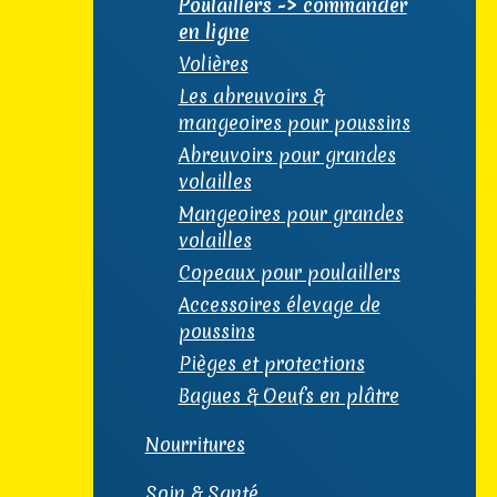
Poulaillers -> commander
en ligne
Volières
Les abreuvoirs &
mangeoires pour poussins
Abreuvoirs pour grandes
volailles
Mangeoires pour grandes
volailles
Copeaux pour poulaillers
Accessoires élevage de
poussins
Pièges et protections
Bagues & Oeufs en plâtre
Nourritures
Soin & Santé