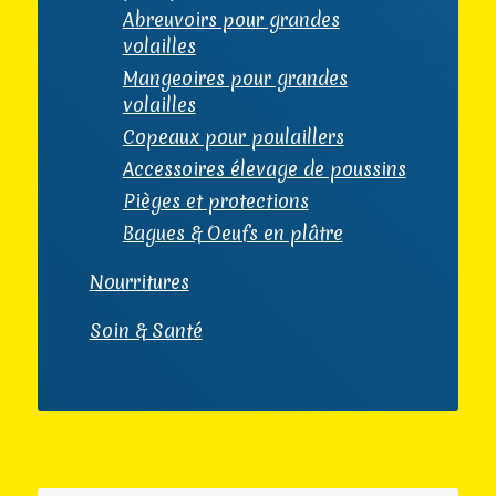
Abreuvoirs pour grandes
volailles
Mangeoires pour grandes
volailles
Copeaux pour poulaillers
Accessoires élevage de poussins
Pièges et protections
Bagues & Oeufs en plâtre
Nourritures
Soin & Santé