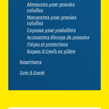
Abreuvoirs pour grandes
volailles
Mangeoires pour grandes
volailles
Copeaux pour poulaillers
Accessoires élevage de poussins
Pièges et protections
Bagues & Oeufs en plâtre
Nourritures
Soin & Santé