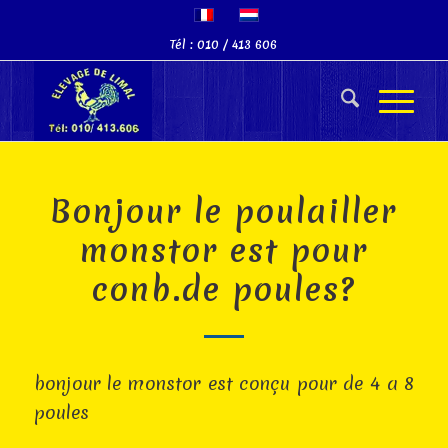
Tél : 010 / 413 606
Bonjour le poulailler
monstor est pour
conb.de poules?
bonjour le monstor est conçu pour de 4 a 8
poules