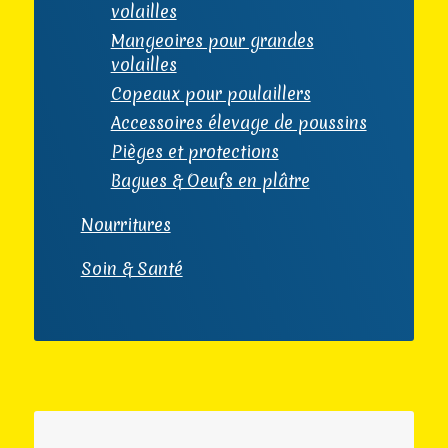
volailles
Mangeoires pour grandes
volailles
Copeaux pour poulaillers
Accessoires élevage de poussins
Pièges et protections
Bagues & Oeufs en plâtre
Nourritures
Soin & Santé