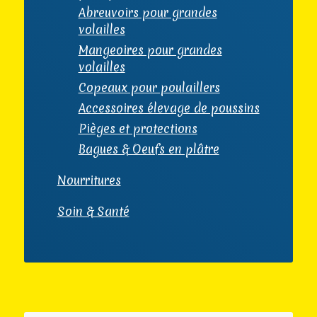
Abreuvoirs pour grandes
volailles
Mangeoires pour grandes
volailles
Copeaux pour poulaillers
Accessoires élevage de poussins
Pièges et protections
Bagues & Oeufs en plâtre
Nourritures
Soin & Santé